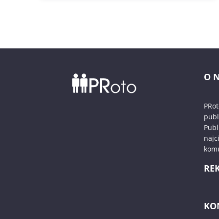
O 
PRot
publ
Publ
najc
komu
RE
KO