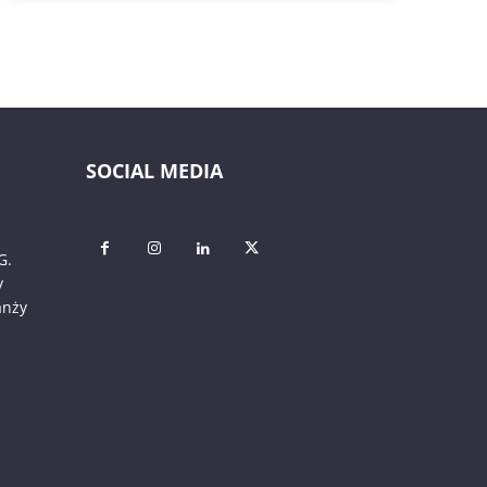
SOCIAL MEDIA
G.
y
anży