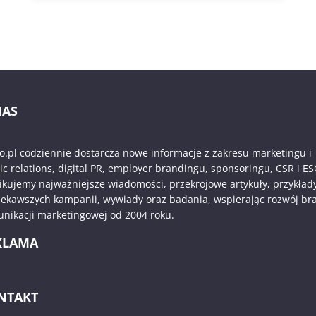
NAS
o.pl codziennie dostarcza nowe informacje z zakresu marketingu i
ic relations, digital PR, employer brandingu, sponsoringu, CSR i ES
ikujemy najważniejsze wiadomości, przekrojowe artykuły, przykład
iekawszych kampanii, wywiady oraz badania, wspierając rozwój br
nikacji marketingowej od 2004 roku.
KLAMA
NTAKT