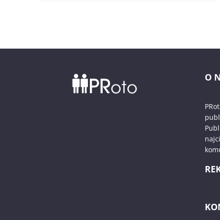
O 
PRot
publ
Publ
najc
komu
RE
KO