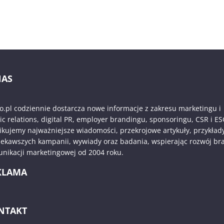
NAS
o.pl codziennie dostarcza nowe informacje z zakresu marketingu i
ic relations, digital PR, employer brandingu, sponsoringu, CSR i ES
ikujemy najważniejsze wiadomości, przekrojowe artykuły, przykład
iekawszych kampanii, wywiady oraz badania, wspierając rozwój br
nikacji marketingowej od 2004 roku.
KLAMA
NTAKT