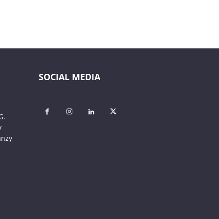
SOCIAL MEDIA
G.
y
anży