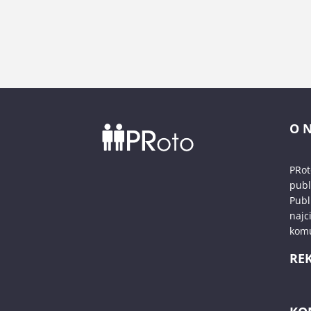
O 
PRot
publ
Publ
najc
komu
RE