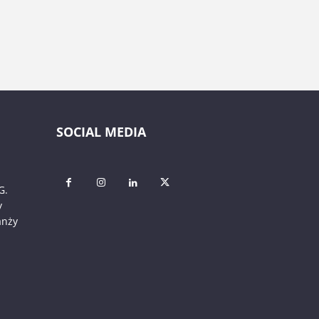
SOCIAL MEDIA
G.
y
anży